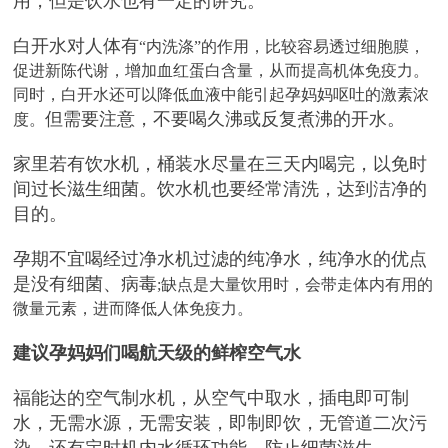
用
，
但是饮水也有一定的讲究
。
白开水
对人体有
“内洗涤”的作用，比较容易透过细胞膜，
促进新陈代谢，增加血红蛋白含量，从而提高机体免疫力。
同时，白开水还可以降低血液中能引起孕妈妈呕吐的激素浓
但需要注意
，不要喝久沸或反复煮沸的开水。
度。
家里
若
有饮水机，桶装水尽量在三天内喝完，
以免时
间过长滋生细菌。饮水机也要
经常清洗
，达到洁净的
目的。
孕期不宜喝经过净水机过滤的纯净水，纯净水的
优点
是没有细菌、病毒
;缺点是大量饮用时，会带走体内有用的
微量元素，进而降低人体免疫力。
建议孕妈妈们喝航天级的鲜榨空气水
福能达的空气制水机，
从空气中取水，插电即可制
水，无需水源，无需安装
，
即
制即饮，无管道二次污