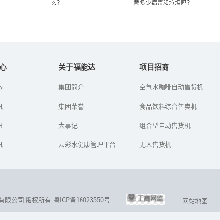
么？
截多少病毒和垃圾吗？
炎热夏天，幼儿的饮水卫生
你知道一台净水器的滤芯一
该注意什么？
年可以拦截多少病毒...
心
关于福能达
项目招商
态
集团简介
空气水咖啡自动售货机
幼儿夏季饮水常常有许多
你知道一台净水器的滤芯
误区：一是口渴的表达方
一年可以拦截多少病毒和
讯
式不同，幼儿尤其是婴幼
集团荣誉
垃圾吗？
食品饮料综合售卖机
儿常因口渴而哭闹，这时
家长往往误认为是饥饿，
识
大事记
组合型自动售货机
急忙喂食，...
讯
云彩水健康管理平台
无人售货机
技发展有限公司 版权所有
粤ICP备16023550号
网站地图