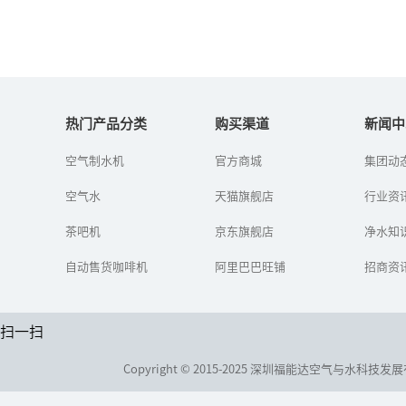
纯水是世上最便宜的药
热门产品分类
购买渠道
新闻中
自己喝水前后的变化
空气制水机
官方商城
集团动
空气水
天猫旗舰店
行业资
茶吧机
京东旗舰店
净水知
自动售货咖啡机
阿里巴巴旺铺
招商资
扫一扫
Copyright © 2015-2025 深圳福能达空气与水科