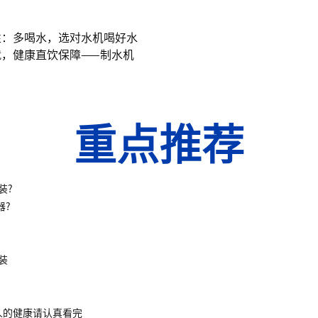
性：多喝水，选对水机喝好水
，健康直饮保障——制水机
重点推荐
装?
器?
装
人的健康请认真看完