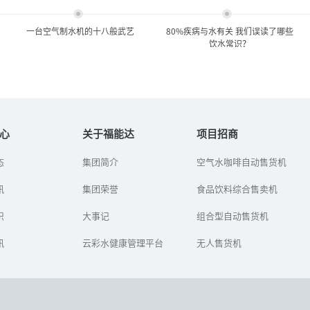
一台空气制水机的十八般武艺
80%疾病与水有关 我们误读了哪些
饮水常识？
一台空气制水机的十八般武
80%疾病与水有关 我们误读
艺
了哪些饮水常识...
心
关于福能达
项目招商
态
集团简介
空气水咖啡自动售货机
一台空气制水机的十八般
人离不开喝水,但什么是健
武艺
康、安全的饮用水却很少
讯
集团荣誉
有人知道。水质不良可引
食品饮料综合售卖机
起多种疾病,据世界卫生组
织调查,人类疾病80％与水
识
大事记
组合型自动售货机
有...
讯
云彩水健康管理平台
无人售货机