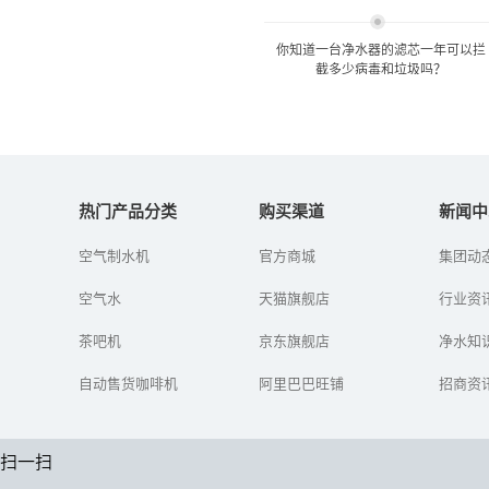
你知道一台净水器的滤芯一年可以拦
截多少病毒和垃圾吗？
你知道一台净水器的滤芯一
年可以拦截多少病毒...
热门产品分类
购买渠道
新闻中
空气制水机
官方商城
集团动
你知道一台净水器的滤芯
一年可以拦截多少病毒和
空气水
天猫旗舰店
垃圾吗？
行业资
茶吧机
京东旗舰店
净水知
自动售货咖啡机
阿里巴巴旺铺
招商资
扫一扫