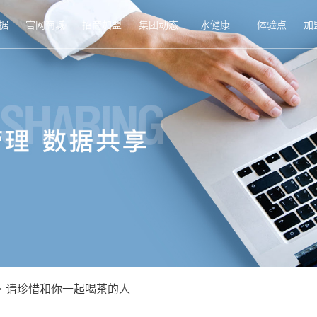
据
官网商城
招商加盟
集团动态
水健康
体验点
加
>
请珍惜和你一起喝茶的人