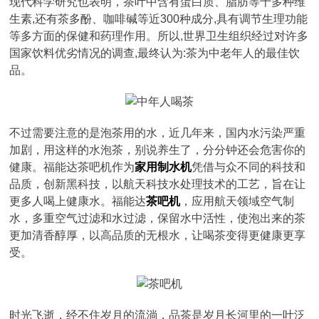
现代科学研究也表明，茶叶中含有蛋白质、脂肪等十多种维
生素,还有茶多酚、咖啡碱等近300种成分,具有调节生理功能
等多方面的保健和药理作用。所以,世界卫生组织经过对许多
国家饮料优劣情况的调查,最终认为:茶为中老年人的最佳饮
品。
不过需要注意的是泡茶用的水，近几年来，国内水污染严重
加剧，用这样的水泡茶，别说养生了，分分钟还会危害你的
健康。福能达茶吧机作为
家用制水机
凭借与众不同的科技和
品质，创新黑科技，以航天科技水处理技术的工艺，旨在让
更多人喝上健康水。福能达
茶吧机
，应用航天领域空气制
水，多重空气过滤和水过滤，保留水中活性，使泡出来的茶
更加清香醇厚，以高品质的无根水，让喝茶变得更健康更享
受。
时光飞逝，经不住岁月的流淌，品茶是岁月长河里的一叶泛