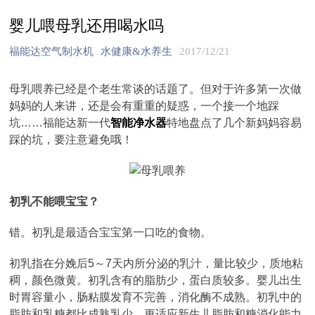
婴儿喂母乳还用喝水吗
福能达空气制水机
水健康&水养生
2017/12/21
母乳喂养已经是个老生常谈的话题了。但对于许多第一次做
妈妈的人来讲，还是会有重重的疑惑，一个接一个地踩
坑……福能达新一代
智能净水器
特地盘点了几个新妈妈容易
踩的坑，要注意避免哦！
初乳不能喂宝宝？
错。初乳是最适合宝宝第一口吃的食物。
初乳指在分娩后5～7天内所分泌的乳汁，量比较少，质地粘
稠，颜色微黄。初乳含有的脂肪少，蛋白质较多。婴儿出生
时胃容量小，肠粘膜发育不完善，消化酶不成熟。初乳中的
脂肪和乳糖都比成熟乳少，更适应新生儿脂肪和糖消化能力