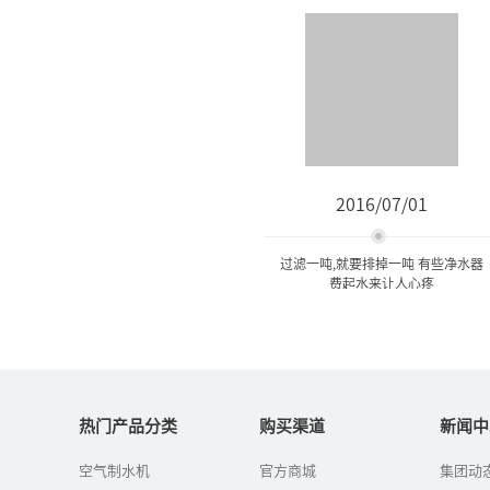
2016/07/01
过滤一吨,就要排掉一吨 有些净水器
费起水来让人心疼
过滤一吨,就要排掉一吨 有些
净水器费起水来...
热门产品分类
购买渠道
新闻中
空气制水机
官方商城
集团动
如今，市民越来越注意饮