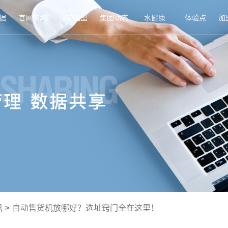
据
官网商城
招商加盟
集团动态
水健康
体验点
加
讯
>
自动售货机放哪好？选址窍门全在这里！