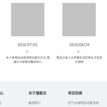
2016/07/01
2016/08/29
水十条将出台投资将达两万亿元 我
黑龙江省人大开展生活饮用水卫生安
国水污染情况触目惊心
全调研
水十条将出台投资将达两万
黑龙江省人大开展生活饮用
亿元 我国水污染情...
水卫生安全调研
心
关于福能达
项目招商
态
集团简介
空气水咖啡自动售货机
水十条”的《水污染防治
目前,饮水水源受污染的情