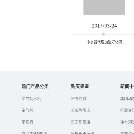
2017/03/24
净水器代理加盟好做吗
净水器代理加盟好做吗
热门产品分类
购买渠道
新闻中
净水器行业从落地到中国
空气制水机
官方商城
集团动
开始，一直以骄人的姿态
前进着，这些年来也取得
空气水
天猫旗舰店
行业资
了相当大的成绩。但随着
净水器市场的竞争不断激
茶吧机
京东旗舰店
烈化，生产...
净水知
自动售货咖啡机
阿里巴巴旺铺
招商资