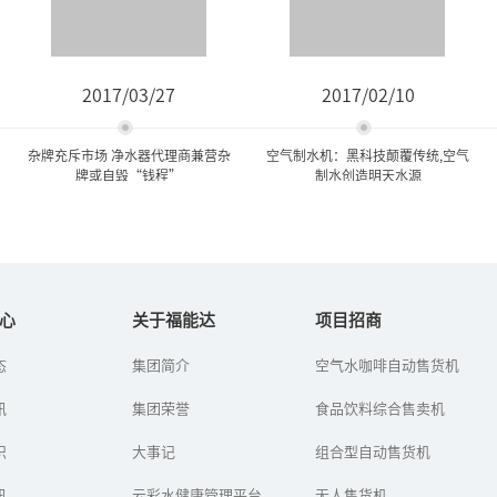
2017/03/27
2017/02/10
杂牌充斥市场 净水器代理商兼营杂
空气制水机：黑科技颠覆传统,空气
牌或自毁“钱程”
制水创造明天水源
杂牌充斥市场 净水器代理商
空气制水机：黑科技颠覆传
兼营杂牌或自毁“...
统,空气制水创造明...
心
关于福能达
项目招商
态
集团简介
空气水咖啡自动售货机
随着净水器行业进入品牌
空气制水机也叫空气造水
纷争时期，市场上的净水
机、空气取水机，是深圳
讯
器产品处于鱼龙混杂的局
集团荣誉
福能达空气与水科技发展
食品饮料综合售卖机
面，经营杂牌产品的代理
有限公司高新企业研发的
商更不在少数。杂牌产品
空气制水设备。它是通过
识
大事记
组合型自动售货机
以超低的价...
从空气中取...
讯
云彩水健康管理平台
无人售货机