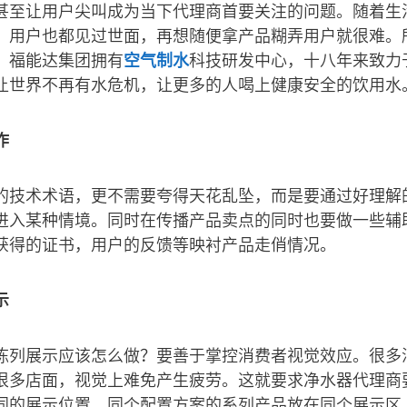
甚至让用户尖叫成为当下代理商首要关注的问题。随着生
，用户也都见过世面，再想随便拿产品糊弄用户就很难。
。福能达集团拥有
空气制水
科技研发中心，十八年来致力
让世界不再有水危机，让更多的人喝上健康安全的饮用水
作
的技术术语，更不需要夸得天花乱坠，而是要通过好理解
进入某种情境。同时在传播产品卖点的同时也要做一些辅
获得的证书，用户的反馈等映衬产品走俏情况。
示
陈列展示应该怎么做？要善于掌控消费者视觉效应。很多
很多店面，视觉上难免产生疲劳。这就要求净水器代理商
同的展示位置，同个配置方案的系列产品放在同个展示区