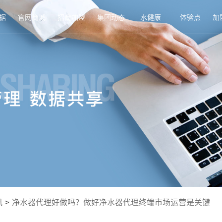
据
官网商城
招商加盟
集团动态
水健康
体验点
加
讯
>
净水器代理好做吗？做好净水器代理终端市场运营是关键