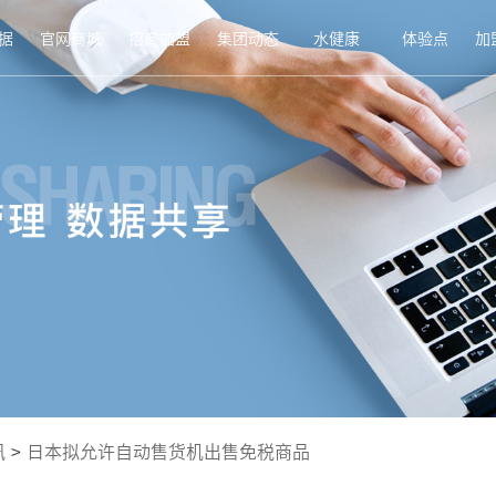
据
官网商城
招商加盟
集团动态
水健康
体验点
加
讯
>
日本拟允许自动售货机出售免税商品