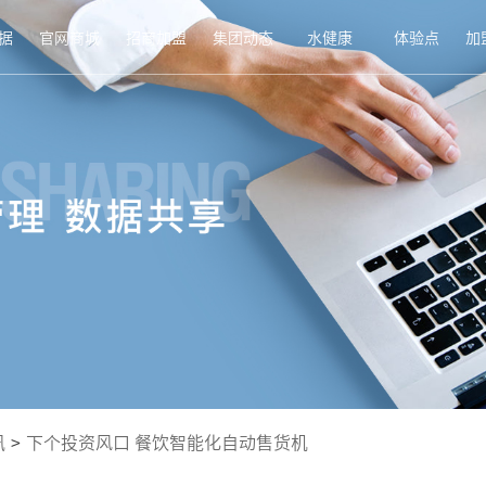
据
官网商城
招商加盟
集团动态
水健康
体验点
加
讯
>
下个投资风口 餐饮智能化自动售货机