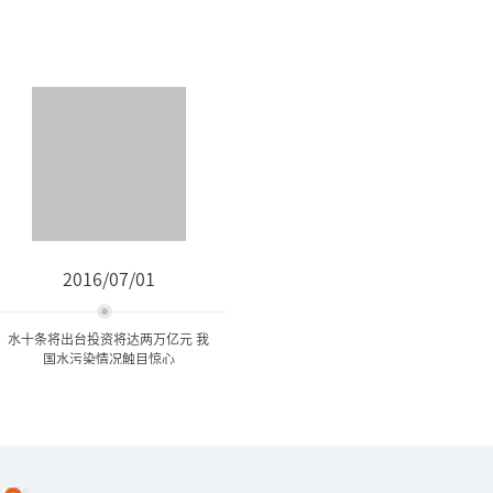
2016/07/01
水十条将出台投资将达两万亿元 我
国水污染情况触目惊心
水十条将出台投资将达两万
亿元 我国水污染情...