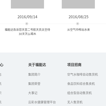
2016/09/14
2016/08/25
福能达告诉您天宫二号航天员太空待
从空气中榨出水来
30天怎么喝水
福能达告诉您天宫二号航天
从空气中榨出水来
员太空待30天怎么...
心
关于福能达
项目招商
石油用完了，汽车还能
态
集团简介
空气水咖啡自动售货机
2016年又将是中国航天事
跑。水用完了，人类怎么
业的一个繁忙之年，包括
办？——这是福能达公司在
讯
长征七号/五号火箭首发、
集团荣誉
食品饮料综合售卖机
世界水日到来之时，对人
天宫二号空间实验室发
类生存环境的思考，对健
射、神舟十一号飞船上发
识
大事记
康生活选择...
组合型自动售货机
射、天...
讯
云彩水健康管理平台
无人售货机