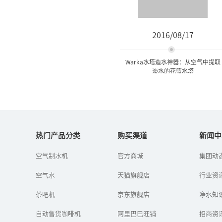
2016/08/17
Warka水塔造水神器：从空气中提取
淡水的花篮水塔
Warka水塔造水神器：从空
气中提取淡水的...
热门产品分类
购买渠道
新闻中
空气制水机
官方商城
集团动
一个名为WaterProject的
组织调查发现，在埃塞俄
空气水
天猫旗舰店
比亚的东北部，人们每年
行业资
要花上约400亿个小时用于
寻找水源，而且找...
茶吧机
京东旗舰店
净水知
自动售货咖啡机
阿里巴巴旺铺
招商资