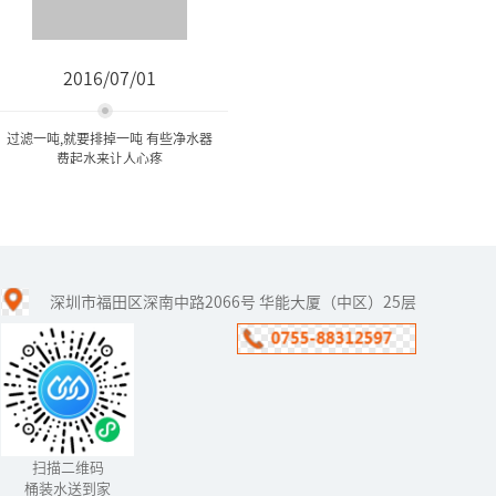
2016/07/01
过滤一吨,就要排掉一吨 有些净水器
费起水来让人心疼
过滤一吨,就要排掉一吨 有些
净水器费起水来...
深圳市福田区深南中路2066号 华能大厦（中区）25层
如今，市民越来越注意饮
用水健康，安装净水器的
人越来越多。就算家里不
安，很多居民也选择到小
区里的净水器上打水。那
么，顾客在...
扫描二维码
桶装水送到家