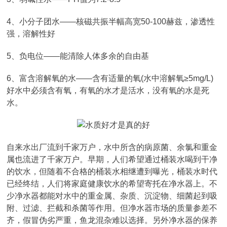
4、小分子团水——核磁共振半幅高宽50-100赫兹，渗透性
强，溶解性好
5、负电位——能清除人体多余的自由基
6、富含溶解氧的水——含有适量的氧(水中溶解氧≥5mg/L)
好水中必须含有氧，有氧的水才是活水，没有氧的水是死
水。
自来水出厂流到千家万户，水中所含的病原菌、余氯和重金
属也流进了千家万户。早期，人们希望通过桶装水喝到干净
的饮水，但随着不合格的桶装水相继遭到曝光，桶装水时代
已经终结，人们将家庭健康饮水的希望寄托在净水器上。不
少净水器都能对水中的重金属、杂质、沉淀物、细菌起到吸
附、过滤、拦截和杀菌等作用。但净水器市场的质量参差不
齐，假冒伪劣严重，鱼龙混杂难以选择。另外净水器的保养