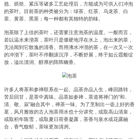
捻、烘焙、紧压等诸多工艺处理后，方能成为可供人们冲泡
的茶叶。目前茶的种类被分为：绿茶、红茶、乌龙茶、白
茶、黄茶、黑茶；每一种都有其独特的韵味。
泡茶除了上佳的茶叶，还需要注意泡茶的温度。一般而言，
若以温水来沏茶，茶叶只是僵硬地浮在水上，泡出来的茶，
无法闻到它散逸的清香。而用沸水冲沏的茶，在一次又一次
的冲沏下，茶叶不停翻滚沉浮，不断舒展，终于如云霞般绽
放，溢出清润、醇厚的阵阵幽香。
许多人将茶和参禅联系在一起。品茶亦品人生，峰回路转，
苦后回甘，是茶中真味。品茶如参禅，茶道将禅门的“和、
清、敬、寂”融合其中，禅茶一味。为了烹制出一壶上好的香
茗，风月雅致的古人泡茶用水也十分讲究，或取高山清泉，
或取积年陈雪，或取夏日荷香凝露，茶香与泉水或花露融
合，香气馥郁，茶味更加清冽。