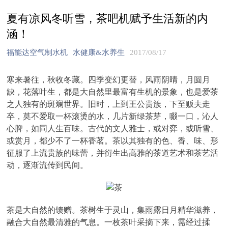
夏有凉风冬听雪，茶吧机赋予生活新的内
涵！
福能达空气制水机
水健康&水养生
2017/08/17
寒来暑往，秋收冬藏。四季变幻更替，风雨阴晴，月圆月
缺，花落叶生，都是大自然里最富有生机的景象，也是爱茶
之人独有的斑斓世界。旧时，上到王公贵族，下至贩夫走
卒，莫不爱取一杯滚烫的水，几片新绿茶芽，啜一口，沁人
心脾，如同人生百味。古代的文人雅士，或对弈，或听雪、
或赏月，都少不了一杯香茗。茶以其独有的色、香、味、形
征服了上流贵族的味蕾，并衍生出高雅的茶道艺术和茶艺活
动，逐渐流传到民间。
茶是大自然的馈赠。茶树生于灵山，集雨露日月精华滋养，
融合大自然最清雅的气息。一枚茶叶采摘下来，需经过揉