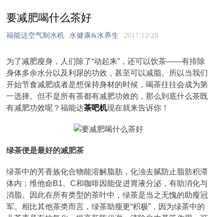
要减肥喝什么茶好
福能达空气制水机
水健康&水养生
2017/12/28
为了减肥瘦身，人们除了“动起来”，还可以饮茶——有排除
身体多余水分以及利尿的功效，甚至可以减脂。所以当我们
开始节食减肥或者是想保持身材的时候，喝茶往往会成为第
一选择。但不是所有茶都有减肥功效的，那么到底什么茶既
有减肥功效呢？福能达
茶吧机
现在就来告诉你！
绿茶便是最好的减肥茶
绿茶中的芳香族化合物能溶解脂肪，化浊去腻防止脂肪积滞
体内；维他命B1、C和咖啡因能促进胃液分泌，有助消化与
消脂。因此在所有类型的茶叶中，绿茶是当之无愧的助瘦冠
军。相比其他茶类而言，绿茶助瘦更“积极”，因为绿茶中的