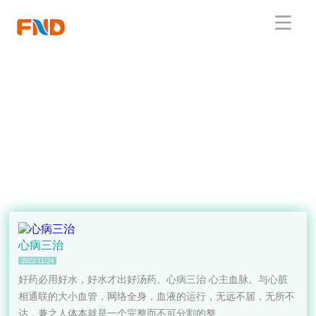
心病三治
2022/11/24
好药必用好水，好水才出好汤药。心病三治 心主血脉。与心脏
相通联的大小血管，网络全身，血液的运行，无远不届，无所不
达，兼之人体本就是一个完整而不可分割的整...