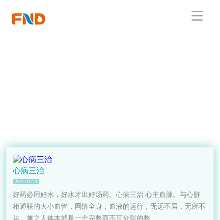
心病三治
2022/11/24
好药必用好水，好水才出好汤药。心病三治 心主血脉。与心脏
相通联的大小血管，网络全身，血液的运行，无远不届，无所不
达，兼之人体本就是一个完整而不可分割的整...