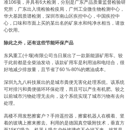
准106项，并具有6大检测，分别是广东产品质量监督检验研
究所，广东出入境检验检疫局，广州工业微生物检测中心，
华大基因质谱检测，深圳市南山区疾控中心，中国疾控中
心，口味和市面上买的某出名的矿泉水和纯净水相当，请放
心饮用。
除此之外，还有这些节能环保产品
东风重工(十堰)有限公司当日展出了一款新能源矿用车。较
于此前都是全柴油发动，该款矿用车是利用油和电结合，很
好地减少排放量，且节省了60 %-80%的燃油成本。
深圳九九八科技展出的是城市粪便无害化处理系统。该系统
可对排污和粪便循环环保处理，而且可以产生有机肥。较之
以前城市污物处理无去向，这个系统实现了城市污物有去向
处理。
高楼不用发愁擦窗户？手持遥控器，擦窗机器人在横着、竖
着的玻璃上擦来擦去。利用的是德国真空吸附技术，垂直方
面15KG吸力，机器人吸在户外玻璃也不会掉下来。就算是