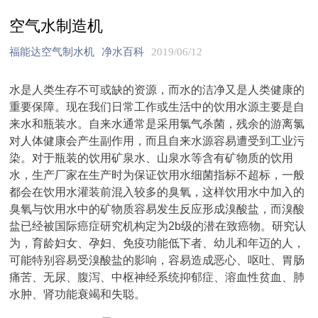
空气水制造机
福能达空气制水机
净水百科
2019/06/12
水是人类生存不可或缺的资源，而水的洁净又是人类健康的
重要保障。现在我们日常工作或生活中的饮用水源主要是自
来水和瓶装水。自来水通常是采用氯气杀菌，残余的游离氯
对人体健康会产生副作用，而且自来水源容易遭受到工业污
染。对于瓶装的饮用矿泉水、山泉水等含有矿物质的饮用
水，生产厂家在生产时为保证饮用水细菌指标不超标，一般
都会在饮用水灌装前混入较多的臭氧，这样饮用水中加入的
臭氧与饮用水中的矿物质容易发生反应形成溴酸盐，而溴酸
盐已经被国际癌症研究机构定为2b级的潜在致癌物。研究认
为，育龄妇女、孕妇、免疫功能低下者、幼儿和年迈的人，
可能特别容易受溴酸盐的影响，容易造成恶心、呕吐、胃肠
痛苦、无尿、腹泻、中枢神经系统抑郁症、溶血性贫血、肺
水肿、肾功能衰竭和失聪。