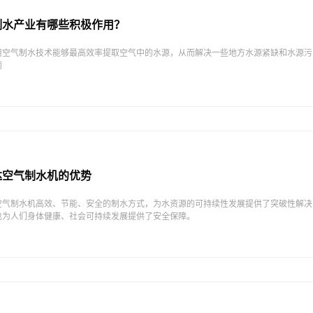
制水产业有哪些积极作用？
用空气制水技术能够最高效率提取空气中的水源，从而解决一些地方水源紧缺和水源污
题
达空气制水机的优势
空气制水机​高效、节能、安全的制水方式，为水资源的可持续性发展提供了突破性解决
也为人们身体健康、社会可持续发展提供了安全保障。