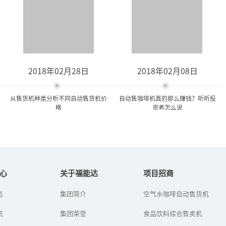
2018年02月28日
2018年02月08日
从售货机种类分析不同自动售货机价
自动售咖啡机真的那么赚钱？听听投
格
资者怎么说
从售货机种类分析不同自动
自动售咖啡机真的那么赚
售货机价格
钱？听听投资者怎么说
心
关于福能达
项目招商
态
集团简介
空气水咖啡自动售货机
自动售货机是商业自动化
这两年，在大城市的街
的常用设备，它不受时
头，自动售咖啡机总能吸
讯
间、地点的限制，能节省
集团荣誉
引不少的关注。一台占地
食品饮料综合售卖机
人力、方便交易。自动售
不到1平米的机器，凭什么