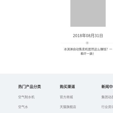
2018年08月31日
冰淇淋自动售卖机居然这么赚钱？一
看吓一跳！
冰淇淋自动售卖机居然这么
赚钱？一看吓一跳！
热门产品分类
购买渠道
新闻中
空气制水机
官方商城
集团动
如今的自动售卖机花样多
多，冰淇淋自动售卖机​就
空气水
天猫旗舰店
是新兴产品之一，正一路
行业资
高歌冲进人们的视野，并