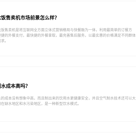
盒饭售卖机市场前景怎么样？
盒饭售卖机是将互联网全方面立体式营销格局与快餐融为一体，利用最简单的订餐方
便捷的外餐支付，最快捷的外餐拿取，最完善售后服务，以最实惠的价格满足不同群体
需求。
制水成本高吗？
水的成本没有想象中高，而且制出来的饮用水更健康安全，并且空气制水技术还可以大
用在缺水地区和水污染地区，是一种新型饮水模式。