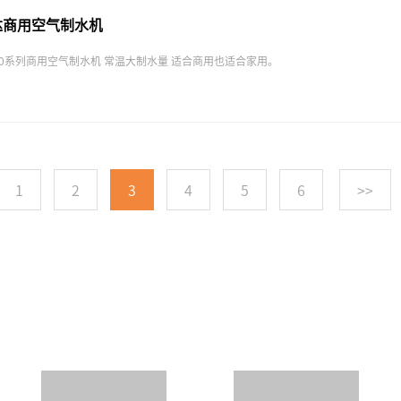
达商用空气制水机
0系列商用空气制水机 常温大制水量 适合商用也适合家用。
1
2
3
4
5
6
>>