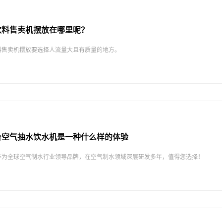
饮料售卖机摆放在哪里呢？
料售卖机摆放要选择人流量大且有质量的地方。
台空气抽水饮水机是一种什么样的体验
作为全球空气制水行业领导品牌，在空气制水领域深层研发多年，值得您选择！